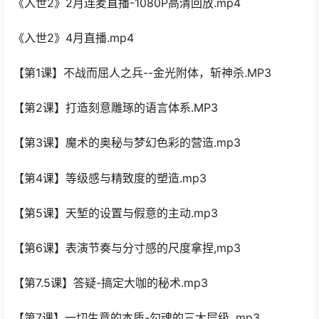
《入世2》2月连麦直播-1080P高清回放.mp4
《入世2》4月直播.mp4
【第1课】不战而屈人之兵--金光附体，斩神杀.MP3
【第2课】打造刻意雕琢的语言体系.MP3
【第3课】魔术的奥秘与梦幻色彩的营造.mp3
【第4课】等级感与精致度的塑造.mp3
【第5课】天堑的设置与假意的主动.mp3
【第6课】表演节奏与分寸感的尺度拿捏,mp3
【第7.5课】答疑-搞定大咖的秘术.mp3
【第7课】一切生意的本质-勾魂的三大层级 .mp3