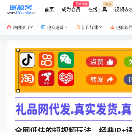
限时特价
New
首页
成为会员
在线工具
视频去
网创项目
电商运营
新自媒体
电脑软
全网低估的短视频玩法，经典IP+语