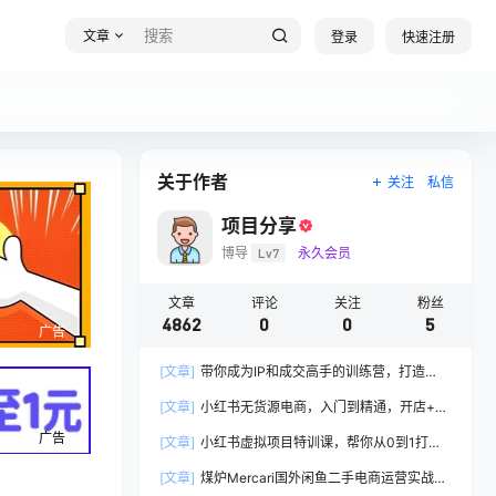
文章
登录
快速注册
关于作者
关注
私信
项目分享
博导
Lv7
永久会员
文章
评论
关注
粉丝
4862
0
0
5
广告
[文章]
带你成为IP和成交高手的训练营，打造
100%持续收钱系统
[文章]
小红书无货源电商，入门到精通，开店+选
品+笔记+剪辑+赛道+内容
广告
[文章]
小红书虚拟项目特训课，帮你从0到1打造
稳定盈利的店铺，抓住流量红利(更新9月)
[文章]
煤炉Mercari国外闲鱼二手电商运营实战全