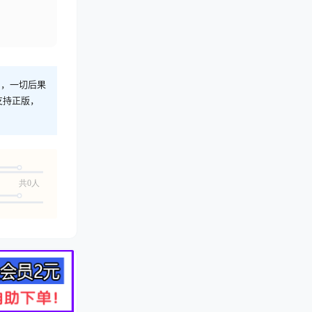
则，一切后果
支持正版，
共0人