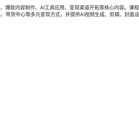
位、爆款内容制作、AI工具应用、变现渠道开拓等核心内容。课
、带货中心等多元变现方式，并提供AI视频生成、剪辑、封面
。