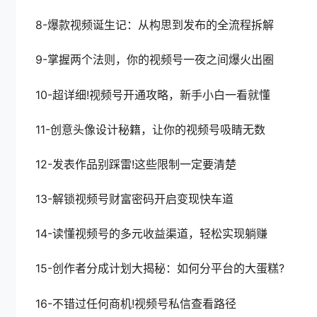
8-爆款视频诞生记：从构思到发布的全流程拆解
9-掌握两个法则，你的视频号一夜之间爆火出圈
10-超详细!视频号开通攻略，新手小白一看就懂
11-创意头像设计秘籍，让你的视频号吸睛无数
12-发表作品别踩雷!这些限制一定要清楚
13-解锁视频号财富密码开启变现快车道
14-读懂视频号的多元收益渠道，轻松实现躺赚
15-创作者分成计划大揭秘：如何分平台的大蛋糕?
16-不错过任何商机!视频号私信查看路径