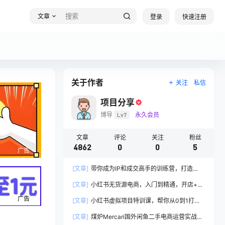
文章
登录
快速注册
关于作者
关注
私信
项目分享
博导
Lv7
永久会员
文章
评论
关注
粉丝
4862
0
0
5
广告
[文章]
带你成为IP和成交高手的训练营，打造
100%持续收钱系统
[文章]
小红书无货源电商，入门到精通，开店+选
品+笔记+剪辑+赛道+内容
广告
[文章]
小红书虚拟项目特训课，帮你从0到1打造
稳定盈利的店铺，抓住流量红利(更新9月)
[文章]
煤炉Mercari国外闲鱼二手电商运营实战全