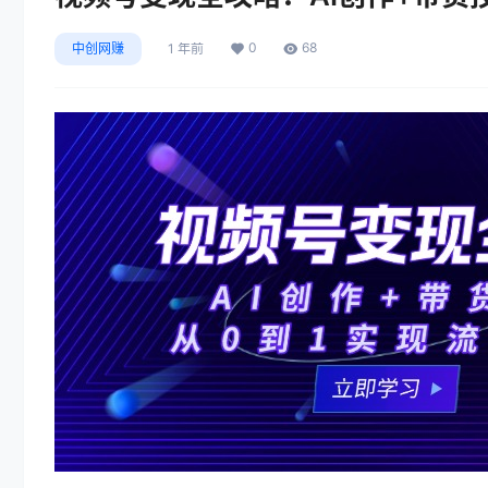
0
68
中创网赚
1 年前