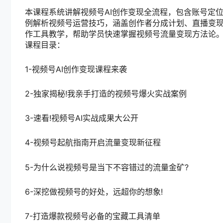
本课程系统讲解视频号AI创作变现全流程，包含账号定
例解析视频号运营技巧，涵盖创作者分成计划、直播变现
作工具教学，帮助学员快速掌握视频号流量变现方法论
课程目录：
1-视频号AI创作变现课程来袭
2-独家揭秘!我亲手打造的视频号爆火实战案例
3-速看!视频号AI实战成果大公开
4-视频号起航指南开启流量变现新征程
5-为什么说视频号是当下不容错过的流量金矿?
6-深挖做视频号的好处，远超你的想象!
7-打造爆款视频号必备的宝藏工具清单