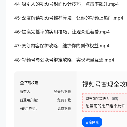
44-吸引人的视频号封面设计技巧，点击率飙升.mp4
45-深度解读视频号推荐算法，让你的视频上热门.mp4
46-提高完播率的实用技巧，让观众追着看.mp4
47-原创内容保护攻略，维护你的创作权益.mp4
48-视频号与公众号绑定攻略，实现流量互通.mp4
视频号变现全攻
下载权限
所有人：
登录后下载
您当前的等级为
游客
普通用户组：
免费下载
您当前的用户组不允许
VIP用户组：
免费下载
百度网盘