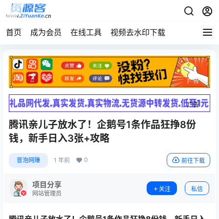
首页
成为会员
在线工具
视频去水印下载
广告
广告
腾讯亲儿子放水了！企鹅号1条作品狂挣8份
钱，新手日入3张+攻略
0
冒泡网赚
1 年前
前往下载
项目分享
关注
私信
网站管理员
腾讯亲儿子放水了！企鹅号1条作品狂挣8份钱，新手日入