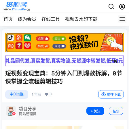
首页
成为会员
在线工具
视频去水印下载
广告
广告
短视频变现宝典：5分钟入门到爆款拆解，9节
课掌握全流程剪辑技巧
0
中创网赚
1 年前
前往下载
项目分享
关注
私信
网站管理员