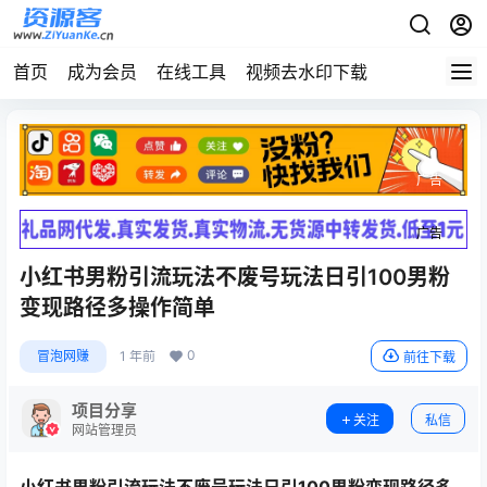
首页
成为会员
在线工具
视频去水印下载
广告
广告
小红书男粉引流玩法不废号玩法日引100男粉
变现路径多操作简单
0
冒泡网赚
1 年前
前往下载
项目分享
关注
私信
网站管理员
小红书男粉引流
玩法不废号玩法日引100男粉变现路径多