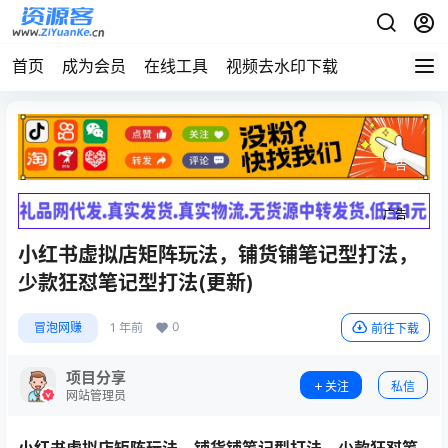
首页
成为会员
在线工具
视频去水印下载
广告
广告
小红书虚拟店矩阵玩法，铺货铺笔记型打法，
少款狂怼笔记型打法(更新)
0
冒泡网赚
1 年前
前往下载
项目分享
关注
私信
网站管理员
小红书虚拟店矩阵玩法
，铺货铺笔记型打法，少款狂怼笔