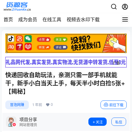
首页
成为会员
在线工具
视频去水印下载
广告
广告
快递回收自助玩法，亲测只需一部手机就能
干，新手小白当天上手，每天半小时白捡5张+
【揭秘】
0
冒泡网赚
1 年前
前往下载
项目分享
关注
私信
网站管理员